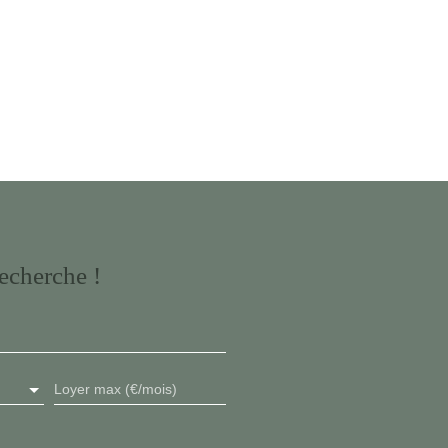
echerche !
Loyer max (€/mois)