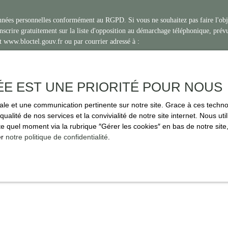
onnées personnelles conformément au RGPD. Si vous ne souhaitez pas faire l'ob
scrire gratuitement sur la liste d'opposition au démarchage téléphonique, prévu
t www.bloctel.gouv.fr ou par courrier adressé à :
ctel, CS 61311, 41013 BLOIS CEDEX.
ment de vos données personnelles, veuillez consulter notre
politique de confidenti
ÉE EST UNE PRIORITÉ POUR NOUS
imale et une communication pertinente sur notre site. Grace à ces tec
qualité de nos services et la convivialité de notre site internet. Nous 
Recevoir des annonces
 quel moment via la rubrique ″Gérer les cookies″ en bas de notre site,
er
notre politique de confidentialité
.
JE SUIS PROPRIÉTAIRE