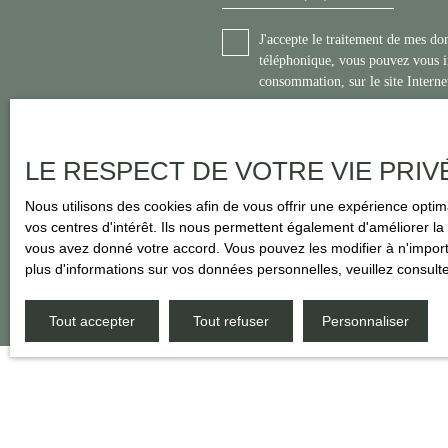
J'accepte le traitement de mes d
téléphonique, vous pouvez vous in
consommation, sur le site Interne
Société Worldline, Service Blo
Pour en savoir plus sur le traite
LE RESPECT DE VOTRE VIE PRIV
Nous utilisons des cookies afin de vous offrir une expérience opt
vos centres d'intérêt. Ils nous permettent également d'améliorer la 
vous avez donné votre accord. Vous pouvez les modifier à n'importe
plus d'informations sur vos données personnelles, veuillez consult
Tout accepter
Tout refuser
Personnaliser
JE RECHERCHE UN BIEN