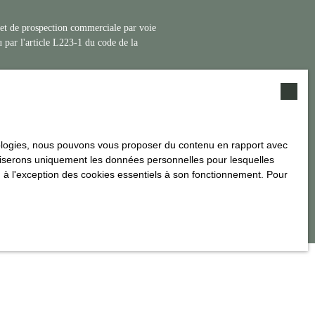
jet de prospection commerciale par voie
 par l'article L223-1 du code de la
alité
.
hnologies, nous pouvons vous proposer du contenu en rapport avec
utiliserons uniquement les données personnelles pour lesquelles
 à l'exception des cookies essentiels à son fonctionnement. Pour
INFORMATIONS