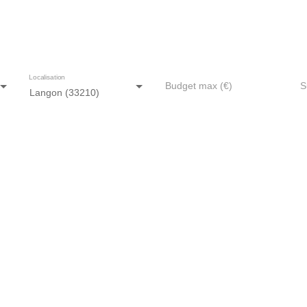
isons en vente à Langon (332
Localisation
Budget max (€)
S
Langon (33210)