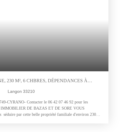
'environ 1 700 m², piscinable, comprenant un ancien parc à
n à rénover, témoins du patrimoine rural de la propriété. Une
authenticité, idéale pour un projet familial, une maison de
ueil. 5mn des axes routiers importants , cliniques et hôpitaux
. Pour les Visites : Dominique : 06. 84. 61. 04. 04
, 230 M², 6 CHBRES, DÉPENDANCES À
 1,2 HA - GIRONDE (33) - AQUITAINE
Langon 33210
749-CYRANO- Contacter le 06 42 07 46 92 pour les
O IMMOBILIER DE BAZAS ET DE SORE VOUS
duire par cette belle propriété familiale d'environ 230m²
ne, très bonne construction récente du début des années 2000.
d'environ 1h18 dont 2500m² de vignes érigée sur une très