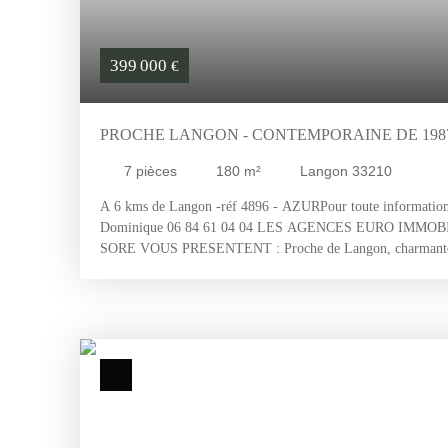
399 000
€
PROCHE LANGON - CONTEMPORAINE DE 1987
DÉPENDANCE ,2980 M² DE TERRAIN CLOS , G
7
pièces
180
m²
Langon 33210
A 6 kms de Langon -réf 4896 - AZURPour toute information o
Dominique 06 84 61 04 04 LES AGENCES EURO IMMO
SORE VOUS PRESENTENT : Proche de Langon, charmante m
d'environ 180m2. Elle se compose d'un grand salon / séjour 
superbe cuisine ouverte tout équipée et aménagée avec un ilot
bureau , 1 grande salle de bain et 1 salle d'eau , 2 WC , une b
dressing . Véranda attenante. Piscine 10x5 au chlore avec poo
. Double vitrage, tout à l'égout. Le tout sur un beau terrain c
électrique . * Alexandra DE GERMAY, agent commercial (E. 
C de Bordeaux, sous le numéro 825 173 842