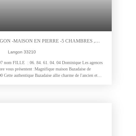
GON -MAISON EN PIERRE -5 CHAMBRES ,
E , 1700 DE TERRAIN CLOS .33430
Langon 33210
om FILLE : 06. 84. 61. 04. 04 Dominique Les agences
ore vous présentent :Magnifique maison Bazadaise de
00 Cette authentique Bazadaise allie charme de l'ancien et
ux éléments d'époque préservés. Au rez-de-chaussée : Un
 pierre, carreaux de Gironde, murs en pierre apparente et
 cuisine indépendante à aménager selon vos envies. Deux
au équipée d'une grande douche à l'italienne. Un WC
 Une grange attenante avec anciennes crèches, offrant de
agement. À l'étage : Trois chambres, dont une suite. Un
 (ancien grenier) avec cheminée en pierre, pouvant accueillir
ie supplémentaire. Une salle de bains. Un WC séparé. Un
 beau potentiel d'extension. Extérieurs : L'ensemble est