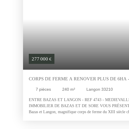
277 000
€
CORPS DE FERME A RENOVER PLUS DE 6HA 
LANGON - GIRONDE (33) - AQUITAINE
7
pièces
240
m²
Langon 33210
ENTRE BAZAS ET LANGON - REF 4743 - MEDIEVAL
L
IMMOBILIER DE BAZAS ET DE SORE VOUS PRÉSEN
Bazas et Langon, magnifique corps de ferme du XIII siècle ch
entièrement. Composé d'une partie habitation d'environ 240
attenante et sechoir à tabac. Pigeonnnier en pierre. Four à pa