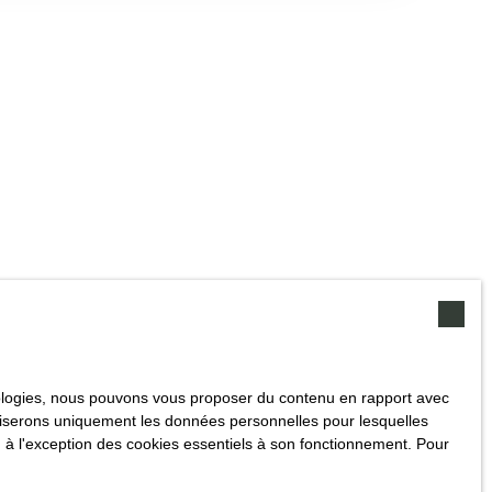
e compose au :rez-de-chaussée d'une belle entrée avec de
 escalier en bois. Un très grand salon- séjour lumineux
lie terrasse plein sud, une cuisine entièrement équipée et
 sa chaufferie donnant également sur une terrasse couverte
aturel pour alimenter machines ou consommation personnelle,
u de ville. Une grande chambre, une salle de bain avec
séparé. A l'étage un très grand palier avec belle charpente
mbres dont une, peut servir de bureau, une salle d'eau avec
grenier d'environ 90 m² en partie habitable. Attenant à la
n au rez-de-chaussée deux logements à terminer de 45 m²
oche ou gîtes. Grand terrain d'un peu plus d'1 hectare
de vigne bien entretenu. Une partie de la consommation d'eau
errain provient d'une source. Portail électrique avec
ssement individuel, chauffage gaz avec cuve enterrée. Un plus
roximité. N'hésitez pas à nous contacter pour visiter ce bien
hnologies, nous pouvons vous proposer du contenu en rapport avec
utiliserons uniquement les données personnelles pour lesquelles
 à l'exception des cookies essentiels à son fonctionnement. Pour