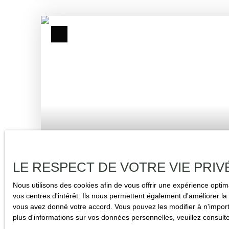
de prairies et bois. La partie habitation comprends actuellem
entrée, double salon, 2 chambres, un WC, une salle d'eau. A l
aménager. Pour toute information ou visite, contacter Maura
Dominique au 06 84 61 04 04. *: Maura GALANTIS, agent c
immatriculé au R. S. A. C de Mont de Marsan sous le numér
LE RESPECT DE VOTRE VIE PRIV
284 000
€
Nous utilisons des cookies afin de vous offrir une expérience opt
vos centres d'intérêt. Ils nous permettent également d'améliorer la 
vous avez donné votre accord. Vous pouvez les modifier à n'importe
MAISON EN PIERRE DE 153 M² 4 CH , TERRAIN CLOS 1862 M² -
plus d'informations sur vos données personnelles, veuillez consult
GIRONDE (33) - NOUVELLE AQUITAINE