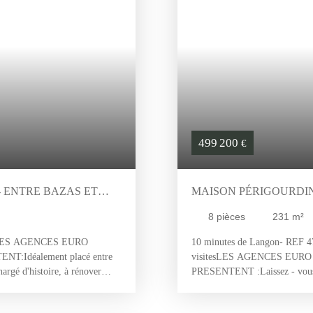
implanté sur un terrain clos d
cochons ainsi qu'un four à pai
demeure pleine de charme et d'
caractère ou une activité d'acc
etc écoles , collèges et lycées
499 200
€
- ENTRE BAZAS ET
MAISON PÉRIGOURDINE
RÉHABILITER, TERRAIN
8
pièces
231
m²
ES AGENCES EURO
10 minutes de Langon- REF 4
TENT:
Idéalement placé entre
visitesLES AGENCES EUR
argé d'histoire, à rénover
PRESENTENT :Laissez - vous sé
m2 avec dépendance en pierre
habitables de style périgourdi
in. Le tout sur plus de 6ha30
Le tout sur un terrain arboré 