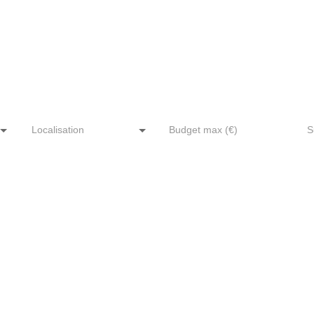
Immeubles en vente
Localisation
Budget max (€)
S