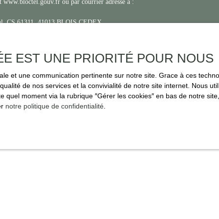
t www.bloctel.gouv.fr ou par courrier adressé à :
ctel, CS 61311, 41013 BLOIS CEDEX.
ment de vos données personnelles, veuillez consulter notre
politique de confidenti
ÉE EST UNE PRIORITÉ POUR NOUS
imale et une communication pertinente sur notre site. Grace à ces tec
Recevoir des annonces
qualité de nos services et la convivialité de notre site internet. Nous 
 quel moment via la rubrique ″Gérer les cookies″ en bas de notre site,
er
notre politique de confidentialité
.
JE SUIS PROPRIÉTAIRE
Estimez votre bien
Espace vendeur