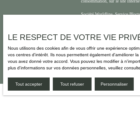
consommation, sur le site Interne
Société Worldline, Service Blo
Pour en savoir plus sur le traite
LE RESPECT DE VOTRE VIE PRIV
Nous utilisons des cookies afin de vous offrir une expérience opt
vos centres d'intérêt. Ils nous permettent également d'améliorer la 
vous avez donné votre accord. Vous pouvez les modifier à n'importe
plus d'informations sur vos données personnelles, veuillez consult
Tout accepter
Tout refuser
Personnaliser
JE RECHERCHE UN BIEN
Vente maison Bazas (33430)
Vente maison Sore (40430)