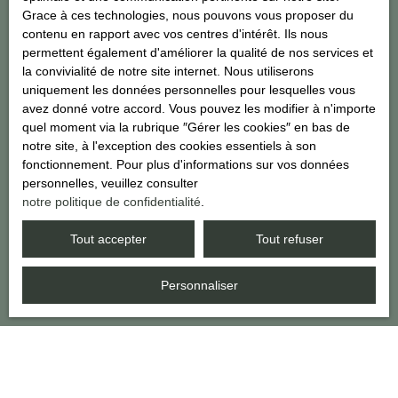
vous inscrire gratuitement sur la liste d'opposition au démarchage
Grace à ces technologies, nous pouvons vous proposer du
téléphonique, prévu par l'article L223-1 du code de la
contenu en rapport avec vos centres d'intérêt. Ils nous
consommation, sur le site Internet www.bloctel.gouv.fr ou par
permettent également d'améliorer la qualité de nos services et
courrier adressé à :
la convivialité de notre site internet. Nous utiliserons
uniquement les données personnelles pour lesquelles vous
Société Worldline, Service Bloctel, CS 61311, 41013 BLOIS
avez donné votre accord. Vous pouvez les modifier à n'importe
CEDEX.
quel moment via la rubrique ″Gérer les cookies″ en bas de
notre site, à l'exception des cookies essentiels à son
Pour en savoir plus sur le traitement de vos données personnelles,
fonctionnement. Pour plus d'informations sur vos données
veuillez consulter notre
politique de confidentialité
.
personnelles, veuillez consulter
notre politique de confidentialité
.
Tout accepter
Tout refuser
Recevoir des annonces
Personnaliser