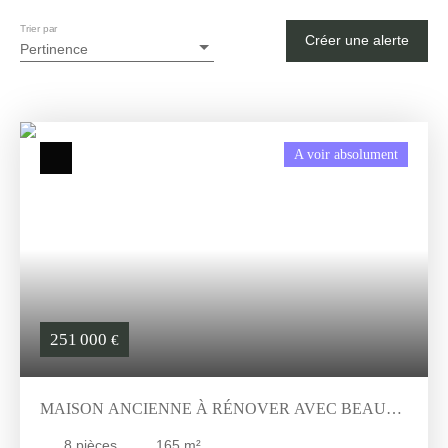
Trier par
Créer une alerte
Pertinence
A voir absolument
251 000
€
MAISON ANCIENNE À RÉNOVER AVEC BEAU
TERRAIN - LANDES (40) - NOUVELLE
8
pièces
165
m²