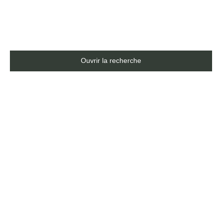
Saint-Saturnin (40110)
Ouvrir la recherche
Type d'offre
Vente
Type de bien
Maison
Localisation
Ygos-Saint-Saturnin (40110)
Budget max (€)
Surface min (m²)