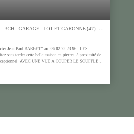
 3CH - GARAGE - LOT ET GARONNE (47) -
r Jean Paul BARBET* au 06 82 72 23 96 . LES
 tarder cette belle maison en pierres à proximité de
vie exceptionnel. AVEC UNE VUE A COUPER LE SOUFFLE
aménagée de 7. 56m², un beau séjour lumineux de 48m², un
et 11m², 1 Salle d'eau de 9m² avec douche Italienne et
s pièces à finir d'isoler et à aménager selon vos choix. Un
omplètent ce bien. sur un terrain de 3112m² * Jean-Paul
 de Bordeaux sous le numéro: 798 263 745