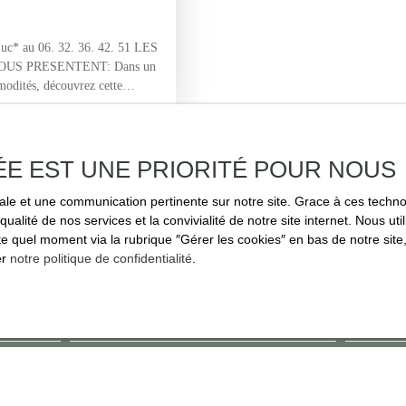
ABANONS, TERRAIN CLOS DE 2371 M²
c* au 06. 32. 36. 42. 51 LES
US PRESENTENT: Dans un
modités, découvrez cette
on 101 m² habitables, avec
 une spacieuse pièce de vie
cuisine équipée ouverte. Une
ble. La partie nuit se compose
ÉE EST UNE PRIORITÉ POUR NOUS
x armoires, d’une salle d’eau,
rès pratique au quotidien. À
imale et une communication pertinente sur notre site. Grace à ces tec
rt adapté à un camping-car, de
qualité de nos services et la convivialité de notre site internet. Nous 
 371 m². Un bien fonctionnel et
 quel moment via la rubrique ″Gérer les cookies″ en bas de notre site,
. *Jean-Luc COTUCHEAU, agent
er
notre politique de confidentialité
.
ez plus aucun bien
correspondant à votre r
méro : 903 532 083
Nom
Email
ien
Localisation
Budget max (€)
n
Captieux (33840)