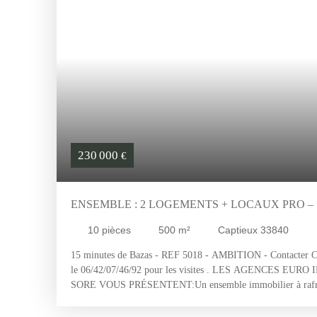
230 000
€
ENSEMBLE : 2 LOGEMENTS + LOCAUX PRO – 1 
NOUVELLE AQUITAINE
10
pièces
500
m²
Captieux 33840
15 minutes de Bazas - REF 5018 - AMBITION - Contacter Ch
le 06/42/07/46/92 pour les visites . LES AGENCES E
SORE VOUS PRÉSENTENT:Un ensemble immobilier à rafraî
habitables, implanté sur un terrain arboré d’environ 1 hectare
offre un très beau potentiel et de nombreuses possibilités d