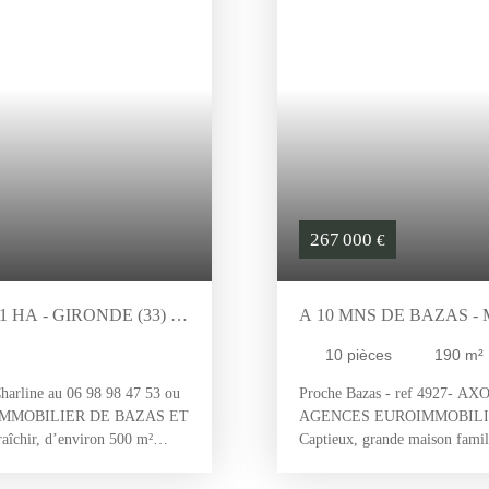
267 000
€
HA - GIRONDE (33) -
A 10 MNS DE BAZAS -
DÉPENDANCES , PISCI
10
pièces
190
m²
GIRONDE (33) AQUITA
arline au 06 98 98 47 53 ou
Proche Bazas - ref 4927- AXO
URO IMMOBILIER DE BAZAS ET
AGENCES EUROIMMOBILIE
chir, d’environ 500 m²
Captieux, grande maison famil
, longeant un ruisseau. Ce bien
manger, cuisine séparée et amé
’aménagement. Il comprend :
d'eau, 2 wc, cellier et grenier