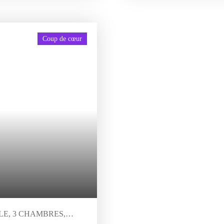
-de-chaussée d’un grand
chlore. Tout à l'égout. Le tout
e et d’un WC. À l’étage, un
visiter sans tarder . *Jean-L
aux à usage professionnel,
S. A. C d'Agen sous le numér
Coup de cœur
icale ou paramédicale :
rtement communiquant avec la
nt sur un balcon et une
 WC. Un sous-sol en rez-de-
buanderie, chaufferie, cave,
-l’égout. Idéal pour un
’hôtes, ou une profession
nelle. Un ensemble rare, offrant
ilités d’exploitation.
RES,