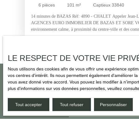
GARAGE, CARPORT, 2 C
6
pièces
101
m²
Captieux 33840
14 minutes de BAZAS Réf: 4890 - CHALET Appeler Jean-Lu
AGENCES EURO IMMOBILIER DE BAZAS ET SORE VO
environnement calme, à proximité du centre-ville et des com
charmante maison à ossature bois de 2005, développant envir
double vitrage bois. Elle offre une entrée avec placards, puis
d’environ 51 m² avec séjour-salon convivial, poêle à bois et 
pièce annexe (véranda) vient compléter agréablement l’ensem
LE RESPECT DE VOTRE VIE PRIV
de 3 chambres, dont une avec placard intégré et une avec deu
d’un WC séparé ainsi que d’une grande buanderie de 23 m², t
Nous utilisons des cookies afin de vous offrir une expérience opt
l’extérieur, vous disposerez d’un garage de 17 m², d’un carpo
vos centres d'intérêt. Ils nous permettent également d'améliorer la 
deux cabanons, sur un magnifique terrain clos et arboré de 2
vous avez donné votre accord. Vous pouvez les modifier à n'importe
chaleureux, idéal pour profiter d’un cadre de vie paisible
plus d'informations sur vos données personnelles, veuillez consult
Ne manqu
commercial (EI), enregistré au R. S. A. C d'Agen sous le nu
Tout accepter
Tout refuser
Personnaliser
Prénom
Type d'offre
Type de b
Vente
Maiso