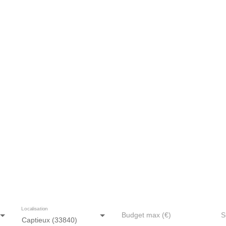
isons en vente à Captieux (338
Localisation
Budget max (€)
S
Captieux (33840)