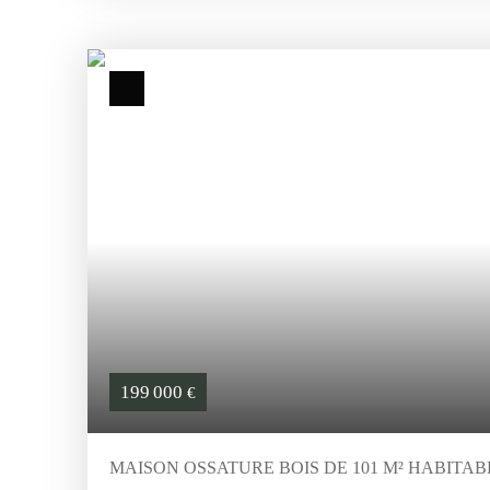
Une maison principale à usage d’habitation, composée au rez
salon/séjour, d’un bureau, d’une salle à manger, d’une cuisin
palier dessert 4 chambres, des salles d’eau et un WC. Des loc
permettant l’exercice d’une activité libérale, notamment méd
médecin, infirmier, kinésithérapeute, dentiste, etc. Un appa
maison, composé d’une cuisine ouverte sur salon/séjour donna
grande terrasse, de 3 chambres, d’une salle de bains et d’un
jardin, comprenant plusieurs pièces pouvant être utilisées en 
atelier ou espaces de stockage. Le bien est raccordé au tout-à
investisseur, une famille nombreuse, un projet de chambres d
libérale souhaitant concilier habitation et activité profession
de beaux volumes, un cadre verdoyant et de nombreuses possib
199 000
€
MAISON OSSATURE BOIS DE 101 M² HABITABLE, 3 CHAMB