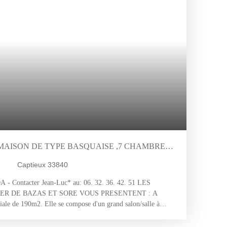
 MAISON DE TYPE BASQUAISE ,7 CHAMBRES ,
NE ,SUR 1988M2 DE TERRAIN CLOS ,
Captieux 33840
INE
A - Contacter Jean-Luc* au: 06. 32. 36. 42. 51 LES
R DE BAZAS ET SORE VOUS PRESENTENT : A
iale de 190m2. Elle se compose d'un grand salon/salle à
nagée, 7 grandes chambres ( ou 6 et un bureau ), 2 salle
. Garage attenant et une dépendance extérieur. Piscine au