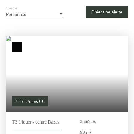
Trier par
Créer une alerte
Pertinence
715
€ /mois CC
3
pièces
T3 à louer - centre Bazas
90
m²