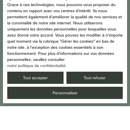
vous inscrire gratuitement sur la liste d'opposition au démarchage
Grace à ces technologies, nous pouvons vous proposer du
téléphonique, prévu par l'article L223-1 du code de la
contenu en rapport avec vos centres d'intérêt. Ils nous
consommation, sur le site Internet www.bloctel.gouv.fr ou par
permettent également d'améliorer la qualité de nos services et
courrier adressé à :
la convivialité de notre site internet. Nous utiliserons
uniquement les données personnelles pour lesquelles vous
Société Worldline, Service Bloctel, CS 61311, 41013 BLOIS
avez donné votre accord. Vous pouvez les modifier à n'importe
CEDEX.
quel moment via la rubrique ″Gérer les cookies″ en bas de
notre site, à l'exception des cookies essentiels à son
Pour en savoir plus sur le traitement de vos données personnelles,
fonctionnement. Pour plus d'informations sur vos données
veuillez consulter notre
politique de confidentialité
.
personnelles, veuillez consulter
notre politique de confidentialité
.
Tout accepter
Tout refuser
Recevoir des annonces
Personnaliser