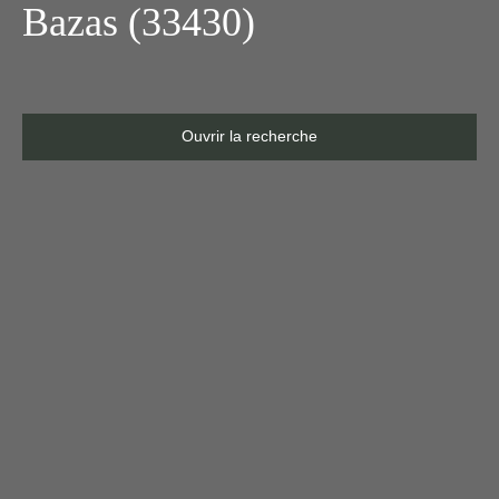
Bazas (33430)
Ouvrir la recherche
Type d'offre
Location
Type de bien
Appartement
Localisation
Bazas (33430)
Loyer max (€/mois)
Surface min (m²)