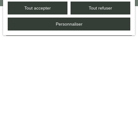
Tout accepter
Tout refuser
Personnaliser
JE RECHERCHE UN BIEN
Vente maison Bazas (33430)
Vente maison Sore (40430)
Vente maison Langon (33210)
Vente maison Casteljaloux (47700)
Vente maison Luxey (40430)
Vente maison Captieux (33840)
JE SUIS PROPRIÉTAIRE
Estimez votre bien