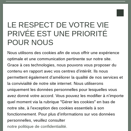
J'accepte le traitement de mes données personnelles
conformément au RGPD. Si vous ne souhaitez pas faire l'objet de
prospection commerciale par voie téléphonique, vous pouvez
LE RESPECT DE VOTRE VIE
vous inscrire gratuitement sur la liste d'opposition au démarchage
PRIVÉE EST UNE PRIORITÉ
téléphonique, prévu par l'article L223-1 du code de la
POUR NOUS
consommation, sur le site Internet www.bloctel.gouv.fr ou par
courrier adressé à :
Nous utilisons des cookies afin de vous offrir une expérience
optimale et une communication pertinente sur notre site.
Société Worldline, Service Bloctel, CS 61311, 41013 BLOIS
Grace à ces technologies, nous pouvons vous proposer du
CEDEX.
contenu en rapport avec vos centres d'intérêt. Ils nous
permettent également d'améliorer la qualité de nos services et
Pour en savoir plus sur le traitement de vos données personnelles,
la convivialité de notre site internet. Nous utiliserons
veuillez consulter notre
politique de confidentialité
.
uniquement les données personnelles pour lesquelles vous
avez donné votre accord. Vous pouvez les modifier à n'importe
quel moment via la rubrique ″Gérer les cookies″ en bas de
Recevoir des annonces
notre site, à l'exception des cookies essentiels à son
fonctionnement. Pour plus d'informations sur vos données
personnelles, veuillez consulter
notre politique de confidentialité
.