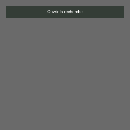
Ouvrir la recherche
Type d'offre
Location
Type de bien
Maison
Localisation
Loyer max (€/mois)
Surface min (m²)
Rechercher