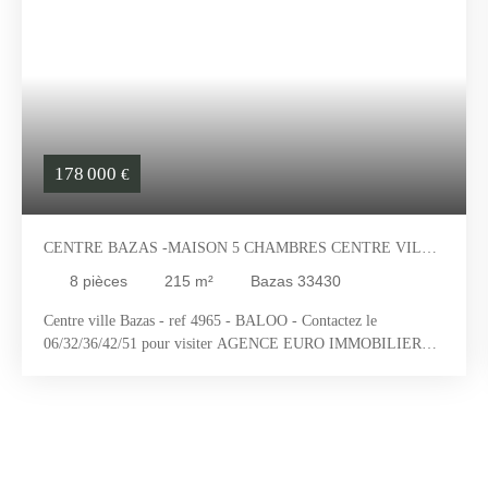
178 000
€
CENTRE BAZAS -MAISON 5 CHAMBRES CENTRE VILLE
8 PIÈCES - GIRONDE (33) - NOUVELLE AQUITAINE
8
pièces
215
m²
Bazas 33430
Centre ville Bazas - ref 4965 - BALOO - Contactez le
06/32/36/42/51 pour visiter AGENCE EURO IMMOBILIER
BAZAS ET SORE VOUS PRESENTENT : Grande maison de
215m² proche des commodités et des écoles et dans quartier
résidentiel de BAZAS, pouvant accueillir une famille nombreuse
, elle possède un studio, et un local avec plusieurs pièces au
sous-sol. Au rez de chaussée, 1 belle entrée desservant un grand
salon avec cheminée en pierre, salon, cuisine séparée semi