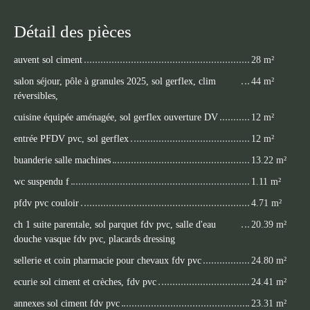
Détail des pièces
auvent sol ciment
28 m²
salon séjour, pôle à granules 2025, sol gerflex, clim
44 m²
réversibles,
cuisine équipée aménagée, sol gerflex ouverture DV
12 m²
entrée PFDV pvc, sol gerflex
12 m²
buanderie salle machines
13.22 m²
wc suspendu f
1.11 m²
pfdv pvc couloir
4.71 m²
ch 1 suite parentale, sol parquet fdv pvc, salle d'eau
20.39 m²
douche vasque fdv pvc, placards dressing
sellerie et coin pharmacie pour chevaux fdv pvc
24.80 m²
ecurie sol ciment et crèches, fdv pvc
24.41 m²
annexes sol ciment fdv pvc
23.31 m²