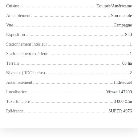
Cuisine
Equipée/Américaine
Ameublement
Non meublé
Vue
Campagne
Exposition
Sud
Stationnement intérieur
1
Stationnement extérieur
1
Terrain
03 ha
Niveaux (RDC inclus)
2
Assainissement
Individuel
Localisation
Virazeil 47200
Taxe foncière
3 000
€ /an
Référence
SUPER 4976