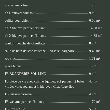
mezzanine à finir
13 m²
ch à rénover sous toit,
9 m²
cellier pour chien
6.66 m²
ch 2 fdv pvc parquet flottant
14.88 m²
ch 2 fdv pvc parquet flottant
14.88 m²
couloir, bouche de chauffage
8 m²
salle de bain douche italienne, 2 vasque, baignoire
9.40 m²
wc vmc
1.71 m²
pièce bureau
13 m²
F3 BUANDERIE SOL LINO
9 m²
F3 pièce de vie avec cuisine équipée, sol parquet, 2 baies
43 m²
vitrées volet roulant et 1 fdv pvc , Chauffage élec
F3 terrasse carrelée
40 m²
F3 wc vmc parquet flottant
1.79 m²
F3 COULOIR
5 m²