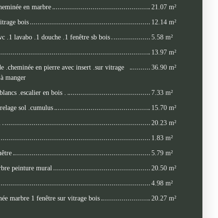
.cheminée en marbre
21.07 m²
itrage bois
12.14 m²
 wc .1 lavabo .1 douche .1 fenêtre sb bois
5.58 m²
13.97 m²
e .cheminée en pierre avec insert .sur vitrage
36.90 m²
e à manger
blancs .escalier en bois .
7.33 m²
rrelage sol .cumulus
15.70 m²
.
20.23 m²
1.83 m²
nêtre
5.79 m²
bre peinture mural
20.50 m²
4.98 m²
ée marbre 1 fenêtre sur vitrage bois
20.27 m²