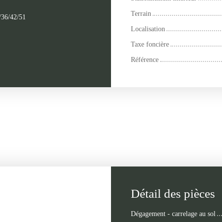
Terrain
/36/42/51
Localisation
Taxe foncière
Référence
Détail des pièces
Dégagement - carrelage au sol