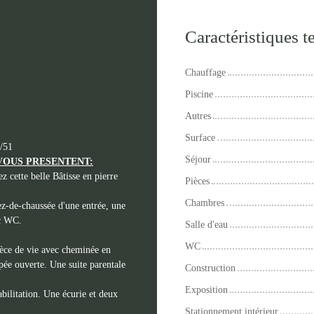
Caractéristiques 
Chauffage
Piscine
Autres
Surface
/51
Séjour
VOUS PRESENTENT:
z cette belle Bâtisse en pierre
Pièces
Chambres
ez-de-chaussée d'une entrée, une
ec WC.
Salle d'eau
WC
ièce de vie avec cheminée en
pée ouverte. Une suite parentale
Construction
Exposition
bilitation. Une écurie et deux
Stationnement intérieur