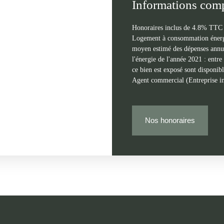
Informations com
Honoraires inclus de 4.8% TTC à
Logement à consommation énergét
moyen estimé des dépenses annuel
l'énergie de l'année 2021 : entr
ce bien est exposé sont disponibl
Agent commercial (Entreprise 
Nos honoraires