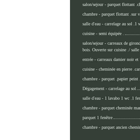
salon/sejour - parquet flottant 
chambre - parquet flottant .sur v
salle d'eau - carrelage au sol .1
cuisine - semi équipée .
salon/sejour - carreaux de girond
bois. Ouverte sur cuisine ./ sall
entrée - carreaux damier noir et 
cuisine - cheminée en pierre .ca
chambre - parquet .papier peint 
Dégagement - carrelage au sol
salle d'eau - 1 lavabo 1 wc .1 fe
chambre - parquet cheminée mar
parquet 1 fenêtre
chambre - parquet ancien chemin