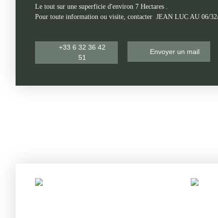
Le tout sur une superficie d'environ 7 Hectares .
Pour toute information ou visite, contacter JEAN LUC AU 06/32
+33 6 32 36 42
Envoyer un mail
51