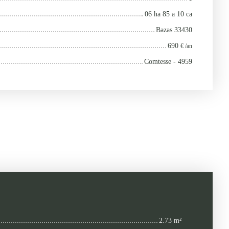
06 ha 85 a 10 ca
Bazas 33430
690
€ /an
Comtesse - 4959
2.73 m²