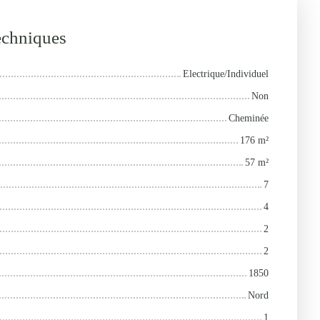
techniques
Electrique/Individuel
Non
Cheminée
176
m²
57
m²
7
4
2
2
1850
Nord
1