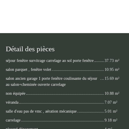
Détail des pièces
séjour fenêtre survitrage carrelage ao sol porte fenêtre
37.73 m²
salon parquet , fenêtre volet
10.95 m²
salon ancien garage 1 porte fenêtre coulissante du séjour
15.69 m²
au salon+cheminée ouverte carrelage
non équipée
10.88 m²
véranda
7.07 m²
salle d'eau pas de vmc , aération mécanique
5.01 m²
carrelage
9.18 m²
placard dégagement
4 m²