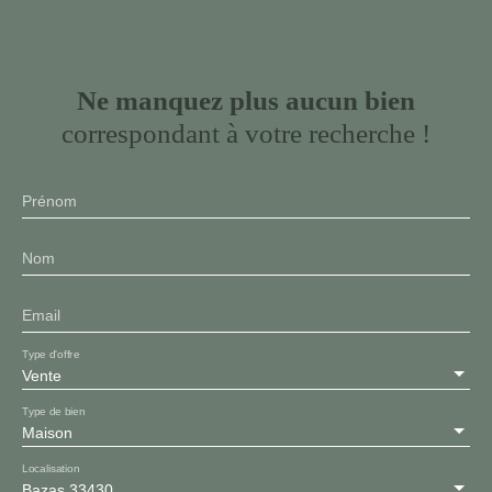
Ne manquez plus aucun bien
correspondant à votre recherche !
Prénom
Nom
Email
Type d'offre
Vente
Type de bien
Maison
Localisation
Bazas 33430