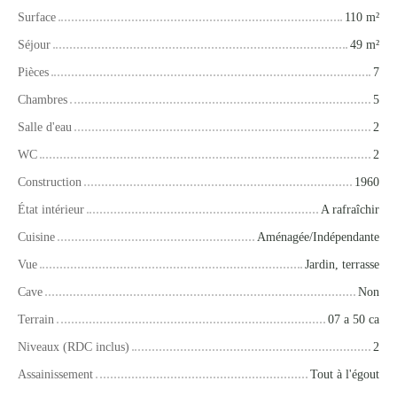
Surface
110
m²
Séjour
49
m²
Pièces
7
Chambres
5
Salle d'eau
2
WC
2
Construction
1960
État intérieur
A rafraîchir
Cuisine
Aménagée/Indépendante
Vue
Jardin, terrasse
Cave
Non
Terrain
07 a 50 ca
Niveaux (RDC inclus)
2
Assainissement
Tout à l'égout