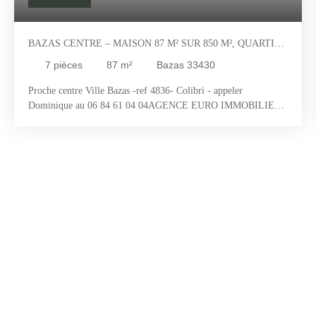
BAZAS CENTRE – MAISON 87 M² SUR 850 M², QUARTIER
CALME, PROCHE COMMERCES - GIRONDE (33) -
7
pièces
87
m²
Bazas 33430
AQUITAINE
Proche centre Ville Bazas -ref 4836- Colibri - appeler
Dominique au 06 84 61 04 04
AGENCE EURO IMMOBILIER
BAZAS ET SORE VOUS PRESENTE :
Maison des années 60
claire et ensolleillée :en Rez de Chaussée :Entrée et un séjour
double avec cheminée et double vitrage -cuisine donnant sur un
grand jardin et 1 pièce multifonctionwc et garage . En étage :3
pièces sur 34 m² et salle de bainpalier et salle de bain. le tout sur
un terrain clos de 850 m²Tout à l égout et gaz de villequartier
calme et agréable . Négociable