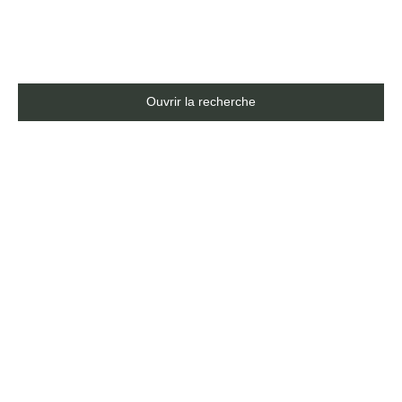
Labouheyre (40210)
Ouvrir la recherche
Type d'offre
Vente
Type de bien
Maison
Localisation
Labouheyre (40210)
Budget max (€)
Surface min (m²)