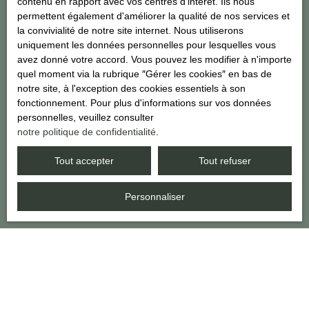
contenu en rapport avec vos centres d'intérêt. Ils nous
consommation, sur le site Internet www.bloctel.gouv.fr ou par
permettent également d'améliorer la qualité de nos services et
courrier adressé à :
la convivialité de notre site internet. Nous utiliserons
uniquement les données personnelles pour lesquelles vous
Société Worldline, Service Bloctel, CS 61311, 41013 BLOIS
avez donné votre accord. Vous pouvez les modifier à n'importe
CEDEX.
quel moment via la rubrique ″Gérer les cookies″ en bas de
notre site, à l'exception des cookies essentiels à son
Pour en savoir plus sur le traitement de vos données personnelles,
fonctionnement. Pour plus d'informations sur vos données
veuillez consulter notre
politique de confidentialité
.
personnelles, veuillez consulter
notre politique de confidentialité
.
Recevoir des annonces
Tout accepter
Tout refuser
Personnaliser
JE RECHERCHE UN BIEN