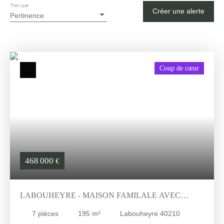
Trier par
Créer une alerte
Pertinence
Coup de cœur
468 000
€
LABOUHEYRE - MAISON FAMILALE AVEC
TENNIS ET PISCINE - LES LANDES (40) -
7
pièces
195
m²
Labouheyre 40210
NOUVELLE AQUITAINE